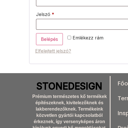
Jelszó
*
Emlékezz rám
Belépés
Elfelejtett jelszó?
Főo
STONEDESIGN
Prémium természetes kő termékek
Te
építészeknek, kivitelezőknek és
lakberendezőknek. Termékeink
Ins
közvetlen gyártói kapcsolatból
érkeznek, így versenyképes áron
kínálunk egyedi kő megoldásokat.