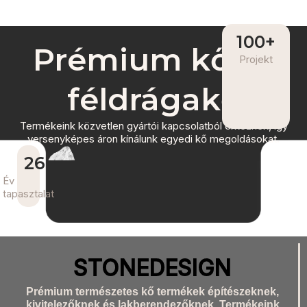
100
+
Prémium kő és
Projekt
féldrágakő
Termékeink közvetlen gyártói kapcsolatból érkeznek, így
versenyképes áron kínálunk egyedi kő megoldásokat.
26
+
Év
tapasztalat
STONEDESIGN
Prémium természetes kő termékek építészeknek,
kivitelezőknek és lakberendezőknek. Termékeink