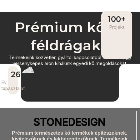
100
+
Prémium kő és
Projekt
féldrágakő
Termékeink közvetlen gyártói kapcsolatból érkeznek, így
versenyképes áron kínálunk egyedi kő megoldásokat.
26
+
Év
tapasztalat
STONEDESIGN
Prémium természetes kő termékek építészeknek,
kivitelezőknek és lakberendezőknek. Termékeink