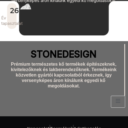
versenyképes áron kínálunk egyedi kő megoldásokat.
26
+
Év
tapasztalat
STONEDESIGN
Prémium természetes kő termékek építészeknek,
kivitelezőknek és lakberendezőknek. Termékeink
közvetlen gyártói kapcsolatból érkeznek, így
versenyképes áron kínálunk egyedi kő
megoldásokat.