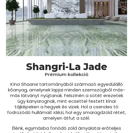
Shangri-La Jade
Prémium kollekció
Kína Shaanxi tartományából származó egyedülálló
kőanyag, amelynek lapjai minden szemszögből más-
más látványt nyújtanak. Felszínén a sötét erezetek
úgy kanyarognak, mint ecsettel festett kínai
tájképeken a hegyek és vizek. Hol a csendes tó
fodrozódó hullámait idézi, hol egy smaragdzöld rétet,
amelyen átfut a szél.
Élénk, egymásba fonódó zöld árnyalatai erőteljes