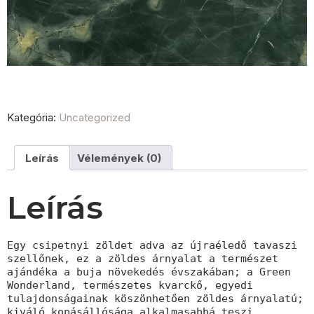
Kategória:
Uncategorized
Leírás
Vélemények (0)
Leírás
Egy csipetnyi zöldet adva az újraéledő tavaszi 
szellőnek, ez a zöldes árnyalat a természet 
ajándéka a buja növekedés évszakában; a Green 
Wonderland, természetes kvarckő, egyedi 
tulajdonságainak köszönhetően zöldes árnyalatú; 
kiváló kopásállósága alkalmasabbá teszi 